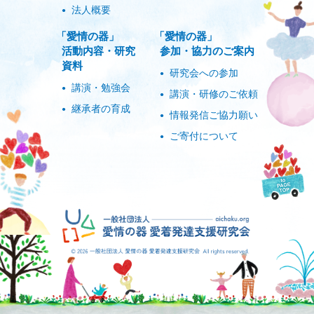
法人概要
「愛情の器」
「愛情の器」
活動内容・研究
参加・協力のご案内
資料
研究会への参加
講演・勉強会
講演・研修のご依頼
継承者の育成
情報発信ご協力願い
ご寄付について