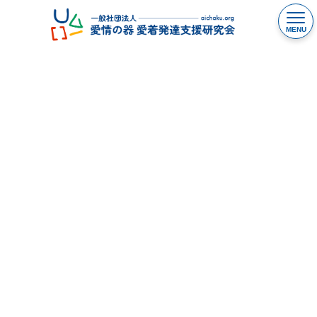
コ
ナ
ン
ビ
テ
ゲ
ン
ー
ツ
シ
TOP
「愛情の器」参加・ご協力のご案内
へ
ョ
ス
ン
キ
に
「愛情の器」
ッ
移
プ
動
参加・ご協力のご案内
研究会への参加
講演・研修のご依頼
情報発信 協力のお願い
ご寄付について