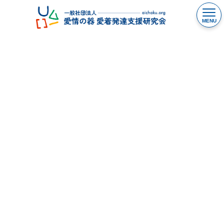
コ
ナ
ン
ビ
テ
ゲ
ン
ー
ツ
シ
news
へ
ョ
ス
ン
キ
に
ッ
移
プ
動
情報発信 ご協力のお願い
2026年5月13日
より多くの方に「愛情の器」の考え方や支援
の取り組みを届けていくために、情報発信へ
のご協力をお願いしています。こどもの育ち
や支援に関する理解を広げ、必要な方へ適切
な情報を届けることは、未来の支えにつなが
る大切な一歩です。私 […]
続きを読む
本研究会へのご寄付について
2026年5月11日