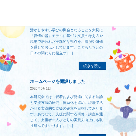
講演・研修のご依頼、研究会へのご参
加について
2026年5月2日
教育・福祉・医療・保育などの多様な現場で
活かしやすい学びの機会となることを大切に
「愛情の器」モデルに基づく支援の考え方や
現場で培われた実践的な視点を、講演や研修
を通してお伝えしています。こどもたちとの
日々の関わりに役立つ […]
続きを読む
ホームページを開設しました
2026年5月1日
本研究会では、愛着および発達に関する理論
と支援方法の研究・体系化を進め、現場で活
かせる実践的な支援の確立を目指しておりま
す。あわせて、支援に関する研修・講座を通
じて、支援者一人ひとりの実践力向上にも取
り組んでまいります。 […]